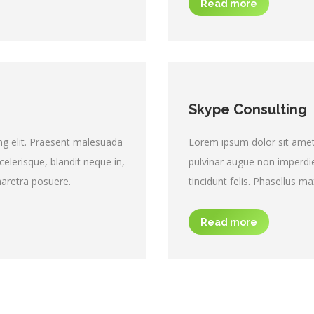
Read more
Skype Consulting
ng elit. Praesent malesuada
Lorem ipsum dolor sit amet,
elerisque, blandit neque in,
pulvinar augue non imperdie
haretra posuere.
tincidunt felis. Phasellus 
Read more