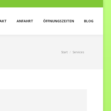
T
ANFAHRT
ÖFFNUNGSZEITEN
BLOG
AKT
ANFAHRT
ÖFFNUNGSZEITEN
BLOG
Sie befinden sich hier:
Start
Services