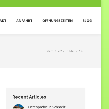
T
ANFAHRT
ÖFFNUNGSZEITEN
BLOG
AKT
ANFAHRT
ÖFFNUNGSZEITEN
BLOG
Sie befinden sich hier:
Start
2017
Mai
14
Recent Articles
Osteopathie in Schmelz: