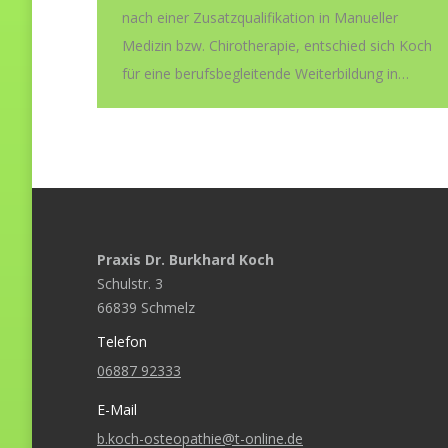
nach einer Zusatzqualifikation in Manueller
Medizin bzw. Chirotherapie, entschied sich Koch
für eine berufsbegleitende Weiterbildung in…
Praxis Dr. Burkhard Koch
Schulstr. 3
66839 Schmelz
Telefon
06887 92333
E-Mail
b.koch-osteopathie@t-online.de