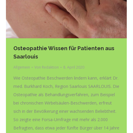
Osteopathie Wissen für Patienten aus
Saarlouis
Allgemein
Von
Redaktion
8. April 2020
Wie Osteopathie Beschwerden lindern kann, erklärt Dr.
med. Burkhard Koch, Region Saarlouis SAARLOUIS. Die
Osteopathie als Behandlungsverfahren, zum Beispiel
bei chronischen Wirbelsäulen-Beschwerden, erfreut
sich in der Bevölkerung einer wachsenden Beliebtheit.
So zeigte eine Forsa-Umfrage mit mehr als 2.000
Befragten, dass etwa jeder fünfte Bürger über 14 Jahre