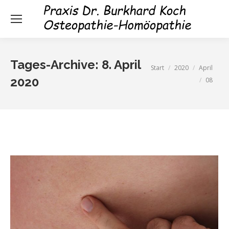
Tages-Archive:
8. April
Sie befinden sich hier:
Start
2020
April
2020
08