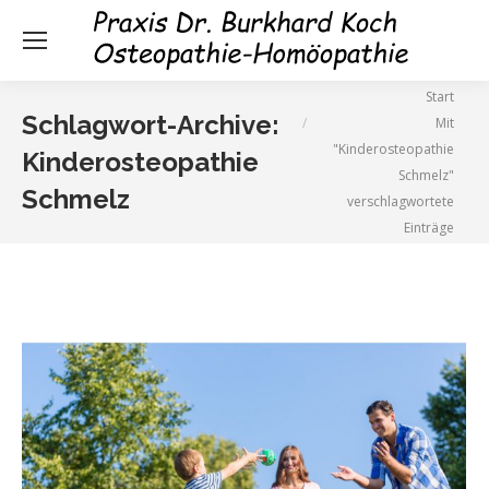
Sie befinden sich hier:
Start
Schlagwort-Archive:
Mit
"Kinderosteopathie
Kinderosteopathie
Schmelz"
Schmelz
verschlagwortete
Einträge