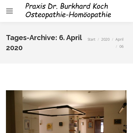
Tages-Archive:
6. April
Sie befinden sich hier:
Start
2020
April
2020
06