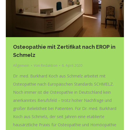
Osteopathie mit Zertifikat nach EROP in
Schmelz
Allgemein
Von
Redaktion
6. April 2020
Dr. med. Burkhard Koch aus Schmelz arbeitet mit
Osteopathie nach Europäischen Standards SCHMELZ.
Noch immer ist die Osteopathie in Deutschland kein
anerkanntes Berufsfeld – trotz hoher Nachfrage und
großer Beliebtheit bei Patienten. Für Dr. med. Burkhard
Koch aus Schmelz, der seit Jahren eine etablierte
hausärztliche Praxis für Osteopathie und Homöopathie