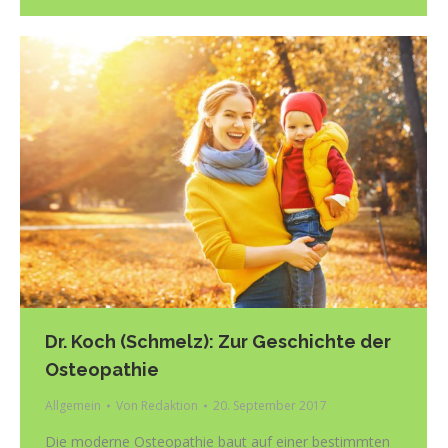
Dr. Koch (Schmelz): Zur Geschichte der
Osteopathie
Allgemein
Von
Redaktion
20. September 2017
Die moderne Osteopathie baut auf einer bestimmten